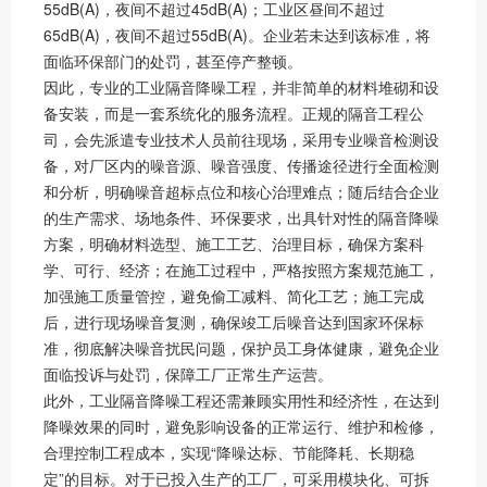
55dB(A)，夜间不超过45dB(A)；工业区昼间不超过
65dB(A)，夜间不超过55dB(A)。企业若未达到该标准，将
面临环保部门的处罚，甚至停产整顿。
因此，专业的工业隔音降噪工程，并非简单的材料堆砌和设
备安装，而是一套系统化的服务流程。正规的隔音工程公
司，会先派遣专业技术人员前往现场，采用专业噪音检测设
备，对厂区内的噪音源、噪音强度、传播途径进行全面检测
和分析，明确噪音超标点位和核心治理难点；随后结合企业
的生产需求、场地条件、环保要求，出具针对性的隔音降噪
方案，明确材料选型、施工工艺、治理目标，确保方案科
学、可行、经济；在施工过程中，严格按照方案规范施工，
加强施工质量管控，避免偷工减料、简化工艺；施工完成
后，进行现场噪音复测，确保竣工后噪音达到国家环保标
准，彻底解决噪音扰民问题，保护员工身体健康，避免企业
面临投诉与处罚，保障工厂正常生产运营。
此外，工业隔音降噪工程还需兼顾实用性和经济性，在达到
降噪效果的同时，避免影响设备的正常运行、维护和检修，
合理控制工程成本，实现“降噪达标、节能降耗、长期稳
定”的目标。对于已投入生产的工厂，可采用模块化、可拆