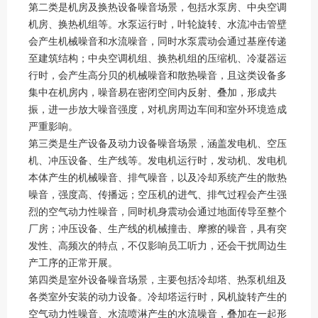
第二类是机房及换热设备噪音场景，包括水泵房、中央空调
机房、换热机组等。水泵运行时，叶轮旋转、水流冲击管壁
会产生机械噪音和水流噪音，同时水泵震动会通过基座传递
至建筑结构；中央空调机组、换热机组的压缩机、冷凝器运
行时，会产生高分贝的机械噪音和散热噪音，且这类设备多
集中在机房内，噪音易在密闭空间内反射、叠加，形成共
振，进一步放大噪音强度，对机房周边车间和室外环境造成
严重影响。
第三类是生产设备及动力设备噪音场景，涵盖发电机、空压
机、冲压设备、生产线等。发电机运行时，发动机、发电机
本体产生的机械噪音、排气噪音，以及冷却系统产生的散热
噪音，强度高、传播远；空压机的进气、排气过程会产生强
烈的空气动力性噪音，同时机身震动会通过地面传导至整个
厂房；冲压设备、生产线的机械撞击、摩擦的噪音，具有突
发性、高频次的特点，不仅影响员工听力，还会干扰周边生
产工序的正常开展。
第四类是室外设备噪音场景，主要包括冷却塔、热泵机组及
各类室外安装的动力设备。冷却塔运行时，风机旋转产生的
空气动力性噪音、水流喷淋产生的水流噪音，叠加在一起形