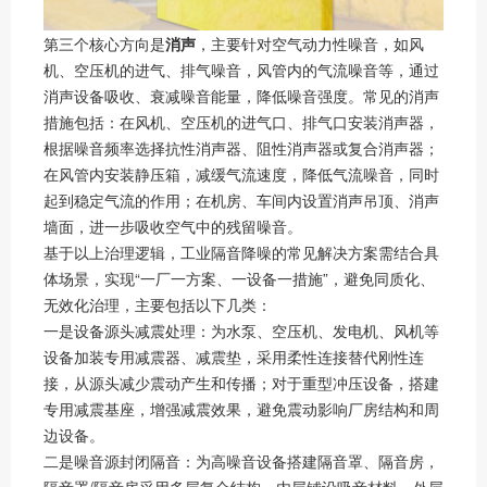
第三个核心方向是
消声
，主要针对空气动力性噪音，如风
机、空压机的进气、排气噪音，风管内的气流噪音等，通过
消声设备吸收、衰减噪音能量，降低噪音强度。常见的消声
措施包括：在风机、空压机的进气口、排气口安装消声器，
根据噪音频率选择抗性消声器、阻性消声器或复合消声器；
在风管内安装静压箱，减缓气流速度，降低气流噪音，同时
起到稳定气流的作用；在机房、车间内设置消声吊顶、消声
墙面，进一步吸收空气中的残留噪音。
基于以上治理逻辑，工业隔音降噪的常见解决方案需结合具
体场景，实现“一厂一方案、一设备一措施”，避免同质化、
无效化治理，主要包括以下几类：
一是设备源头减震处理：为水泵、空压机、发电机、风机等
设备加装专用减震器、减震垫，采用柔性连接替代刚性连
接，从源头减少震动产生和传播；对于重型冲压设备，搭建
专用减震基座，增强减震效果，避免震动影响厂房结构和周
边设备。
二是噪音源封闭隔音：为高噪音设备搭建隔音罩、隔音房，