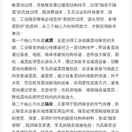
略震动治理，导致噪音通过建筑结构传导，出现“隔音不隔
震”的无效治理，既浪费成本，又无法达到环保要求。因
此，工业隔音降噪必须坚持“系统性治理、源头管控、多维
度防护”的原则，从三个核心方向协同发力，才能实现标本
兼治：
第一个核心方向是
减震
，这是治理工业低频震动噪音的关
键。工业噪音的核心传播途径之一是结构传声，即设备震动
通过基座、地面、墙体等建筑结构传递，进而放大噪音。因
此，减震处理需从源头入手，通过加装专业减震设备，切断
震动传播路径。常见的减震措施包括：在设备基座与地面之
间安装减震器、减震垫，减少设备震动向地面的传递；对于
水泵、空压机等震动较强的设备，采用柔性连接方式，避免
震动通过管道、支架传导；在机房地面、墙面铺设减震层，
降低震动在密闭空间内的共振放大。
第二个核心方向是
隔音
，主要用于阻挡噪音的空气传播，防
止噪音从设备区域泄露至周边环境。隔音处理需根据噪音源
的类型、强度，采用针对性的隔音结构和材料，形成“隔音
屏障”，阻挡噪音穿透。常见的隔音措施包括：为高噪音设