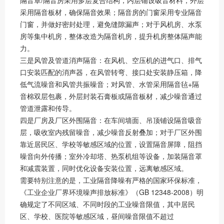
隔音罩/隔音房采用多层复合结构，内层铺设吸音材料，外层
采用隔音板材，确保隔音效果；隔音房的门窗采用专业隔音
门窗，并做好密封处理，避免缝隙漏声；对于风机房、水泵
房等集中机房，整体改造为隔音机房，提升机房整体隔声能
力。
三是风管及管道消声隔音：在风机、空压机的进气口、排气
口安装匹配的消声器，在风管转弯、接口处安装静压箱，降
低气流噪音和风管共振噪音；对风管、水管采用隔音毡+隔
音棉双层包裹，外层封装石膏板或隔音板材，减少噪音通过
管道泄露和传导。
四是厂房及厂区外围隔音：在车间墙面、吊顶铺设隔音吸音
层，吸收室内残留噪音，减少噪音反射叠加；对于厂区外围
靠近居民区、学校等敏感区域的位置，设置隔音屏障，阻挡
噪音向外传播；室外冷却塔、热泵机组等设备，加装隔音罩
和减震装置，同时优化设备安装位置，远离敏感区域。
需要特别注意的是，工业隔音降噪有严格的国家环保标准，
《工业企业厂界环境噪声排放标准》（GB 12348-2008）明
确规定了不同区域、不同时段的工业噪音限值，其中居民
区、学校、医院等敏感区域，昼间噪音限值不超过