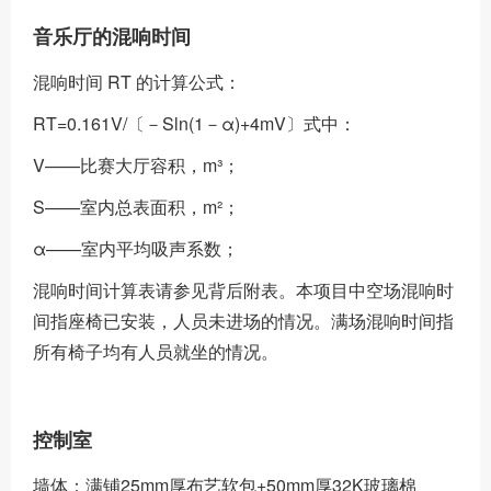
音乐厅的混响时间
混响时间 RT 的计算公式：
RT=0.161V/〔－Sln(1－α)+4mV〕式中：
V——比赛大厅容积，m³；
S——室内总表面积，m²；
α——室内平均吸声系数；
混响时间计算表请参见背后附表。本项目中空场混响时
间指座椅已安装，人员未进场的情况。满场混响时间指
所有椅子均有人员就坐的情况。
控制室
墙体：满铺25mm厚布艺软包+50mm厚32K玻璃棉