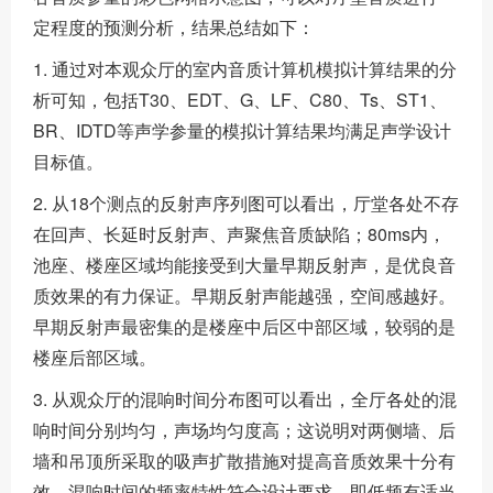
定程度的预测分析，结果总结如下：
1. 通过对本观众厅的室内音质计算机模拟计算结果的分
析可知，包括T30、EDT、G、LF、C80、Ts、ST1、
BR、IDTD等声学参量的模拟计算结果均满足声学设计
目标值。
2. 从18个测点的反射声序列图可以看出，厅堂各处不存
在回声、长延时反射声、声聚焦音质缺陷；80ms内，
池座、楼座区域均能接受到大量早期反射声，是优良音
质效果的有力保证。早期反射声能越强，空间感越好。
早期反射声最密集的是楼座中后区中部区域，较弱的是
楼座后部区域。
3. 从观众厅的混响时间分布图可以看出，全厅各处的混
响时间分别均匀，声场均匀度高；这说明对两侧墙、后
墙和吊顶所采取的吸声扩散措施对提高音质效果十分有
效。混响时间的频率特性符合设计要求，即低频有适当