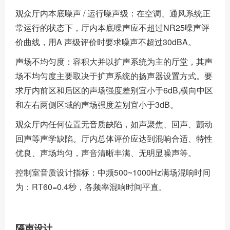
观众厅内本底噪声 / 运行噪声级：在空调、通风系统正
常运行的状态下，厅内本底噪声应不超过NR25噪声评
价曲线，用A 声级评价时要求噪声不超过30dBA。
声场不均匀度：容积大并以扩声系统为主的厅堂，其声
场不均匀度主要取决于扩声系统的扬声器设置方式。要
求厅内前区和后区的声场强度差别宜小于6dB,横向中区
和左右两侧区域的声场强度差别宜小于3dB。
观众厅内任何位置无音质缺陷，如声聚焦、回声、颤动
回声等声学缺陷。厅内总体评价应达到混响合适、特性
优良、声场均匀，声音清晰丰满、无明显噪声等。
控制室音质设计指标：中频500~1000Hz满场混响时间
为：RT60=0.4秒，各频率混响时间平直。
隔声设计