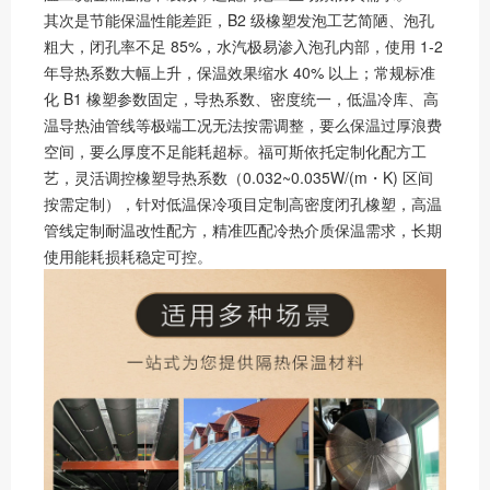
其次是节能保温性能差距，B2 级橡塑发泡工艺简陋、泡孔
粗大，闭孔率不足 85%，水汽极易渗入泡孔内部，使用 1-2
年导热系数大幅上升，保温效果缩水 40% 以上；常规标准
化 B1 橡塑参数固定，导热系数、密度统一，低温冷库、高
温导热油管线等极端工况无法按需调整，要么保温过厚浪费
空间，要么厚度不足能耗超标。福可斯依托定制化配方工
艺，灵活调控橡塑导热系数（0.032~0.035W/(m・K) 区间
按需定制），针对低温保冷项目定制高密度闭孔橡塑，高温
管线定制耐温改性配方，精准匹配冷热介质保温需求，长期
使用能耗损耗稳定可控。