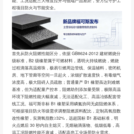
能、工况适配三大维度拉开与低端产品差距，全方位守护工
程项目防火与节能安全。
首先从防火阻燃性能区分，依据 GB8624-2012 建材燃烧分
级标准，B2 级橡塑属于可燃材料，遇明火持续燃烧，燃烧
过程滴落高温熔珠，极易引燃周边管线、保温辅料，密闭机
房、地下管廊等空间一旦起火，浓烟扩散速度快，有毒烟气
浓度高，极大阻碍人员疏散；普通量产 B1 橡塑虽达到难燃
基准，但为适配量产控本，阻燃助剂添加量受限，极限高温
环境下阻燃性能大幅衰减，无法适配化工、高温冶炼配套管
线工况。福可斯非标 B1 橡塑采用磷氮协同无卤阻燃体系，
可根据项目防火等级需求调整阻燃原料配比，定制高氧指数
改性橡塑，实测氧指数≥32%，远超国标 B1 基础标准，明
火点燃后 30 秒内自主熄灭，无熔融滴落物、低烟低毒，高
温工况阻燃性能不衰减，适配高危工业场景防火需求。