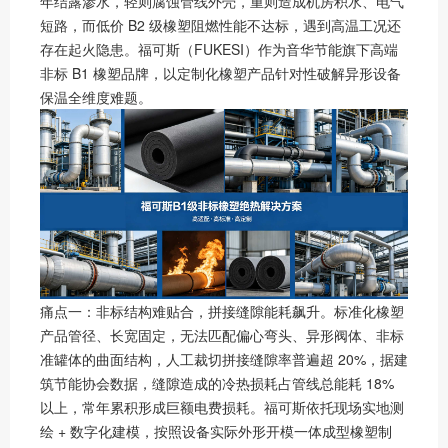
年结露渗水，轻则腐蚀管线外壳，重则造成机房积水、电气
短路，而低价 B2 级橡塑阻燃性能不达标，遇到高温工况还
存在起火隐患。福可斯（FUKESI）作为音华节能旗下高端
非标 B1 橡塑品牌，以定制化橡塑产品针对性破解异形设备
保温全维度难题。
痛点一：非标结构难贴合，拼接缝隙能耗飙升。标准化橡塑
产品管径、长宽固定，无法匹配偏心弯头、异形阀体、非标
准罐体的曲面结构，人工裁切拼接缝隙率普遍超 20%，据建
筑节能协会数据，缝隙造成的冷热损耗占管线总能耗 18%
以上，常年累积形成巨额电费损耗。福可斯依托现场实地测
绘 + 数字化建模，按照设备实际外形开模一体成型橡塑制