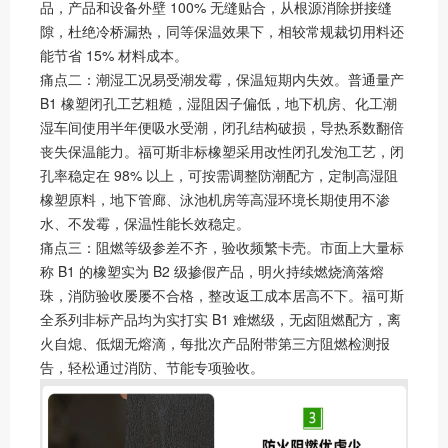
品，产品和设备外壁 100% 无缝贴合，从根源消除拼接缝
隙，杜绝冷桥漏热，同等保温效果下，相较常规裁切用料还
能节省 15% 材料成本。
痛点二：潮湿工况易受潮发霉，保温短期内失效。普通量产
B1 橡塑闭孔工艺粗糙，湿阻因子偏低，地下机房、化工潮
湿车间使用半年便吸水受潮，闭孔结构破损，导热系数翻倍
丧失保温能力。福可斯非标橡塑采用改性闭孔发泡工艺，闭
孔率稳定在 98% 以上，可按需调整防潮配方，定制高湿阻
橡塑原料，地下管廊、泳池机房等高湿环境长期使用不渗
水、不发霉，保温性能长效稳定。
痛点三：阻燃等级参差不齐，验收频繁卡壳。市面上大量标
称 B1 的橡塑实为 B2 级掺假产品，明火持续燃烧滴落熔
珠，消防验收屡屡不合格，整改返工成本居高不下。福可斯
全系列非标产品均为实打实 B1 难燃级，无卤阻燃配方，离
火自熄、低烟无熔滴，每批次产品附带第三方阻燃检测报
告，轻松通过消防、节能专项验收。