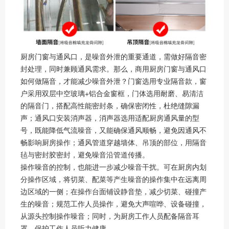
厨房门窗与通风口，是噪音外泄的重要通道，需做好隔音密
封处理，同时兼顾通风需求。那么，商用厨房门窗与通风口
如何做隔音，才能减少噪音外泄？门窗选用专业隔音款，窗
户采用双层中空玻璃+铝合金窗框，门体选用耐磨、易清洁
的隔音门，搭配高性能密封条，确保密闭性，杜绝缝隙漏
声；通风口安装消声器，消声器选用适配厨房通风量的型
号，既能降低气流噪音，又能确保通风顺畅，避免因通风不
畅影响厨房操作；通风管道穿越墙体、吊顶的部位，用隔音
毡与密封胶密封，避免噪音沿管道传播。
操作噪音的控制，也能进一步减少噪音干扰。可在厨房内划
分操作区域，将切菜、配菜等产生噪音的操作集中在远离周
边区域的一侧；在操作台面铺设静音垫，减少切菜、碰撞产
生的噪音；规范工作人员操作，避免大声喧哗、设备碰撞，
从源头控制操作噪音；同时，为厨房工作人员配备隔音耳
罩，保护工作人员听力健康。