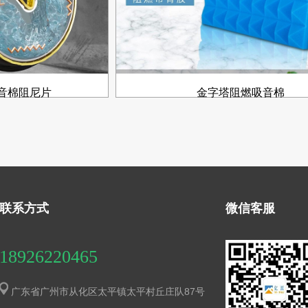
音棉阻尼片
金字塔阻燃吸音棉
联系方式
微信客服
18926220465
广东省广州市从化区太平镇太平村丘庄队87号