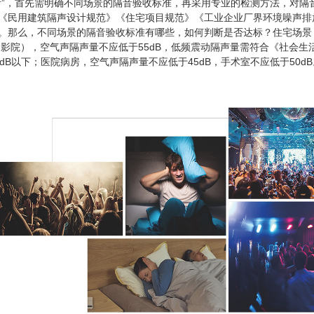
断”，首先需明确不同场景的隔音验收标准，再采用专业的检测方法，对隔
《民用建筑隔声设计规范》《住宅项目规范》《工业企业厂界环境噪声排
。那么，不同场景的隔音验收标准有哪些，如何判断是否达标？住宅场景，
V、影院），空气声隔声量不应低于55dB，低频震动隔声量需符合《社会
dB以下；医院病房，空气声隔声量不应低于45dB，手术室不应低于50d