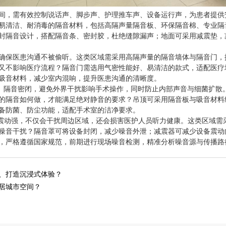
间，需有效控制说话声、脚步声、护理推车声、设备运行声，为患者提供
易清洁、耐消毒的隔音材料，包括高隔声量隔音板、环保隔音棉、专业隔
封隔音设计，搭配隔音条、密封胶，杜绝缝隙漏声；地面可采用减震垫，
确保医患沟通不被偷听。这类区域需采用高隔声量的隔音墙体与隔音门，
又不影响医疗流程？隔音门需选用气密性能好、易清洁的款式，适配医疗
吸音材料，减少室内混响，提升医患沟通的清晰度。
静、隔音密闭，避免外界干扰影响手术操作，同时防止内部声音与细菌扩散
的隔音如何做，才能满足绝对静音的要求？吊顶可采用隔音板与吸音材料
备防菌、防尘功能，适配手术室的洁净要求。
、震动强，不仅会干扰周边区域，还会损害医护人员听力健康。这类区域需
噪音干扰？隔音罩可将设备封闭，减少噪音外泄；减震器可减少设备震动
，严格遵循国家规范，前期进行现场噪音检测，精准分析噪音源与传播路
、打造沉浸式体验？
居城市空间？