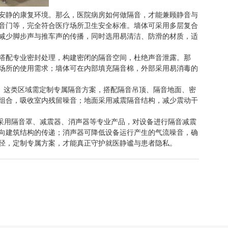
安静的康复环境。那么，医院病房如何做隔音，才能兼顾静音与
音门等，完全符合医疗场所卫生安全标准。墙体可采用多层复合
减少脚步声与推车声的传播，同时选用易清洁、防滑的材质，适
搭配专业密封处理，构建密闭的隔音空间，杜绝声音泄露。那
场所的使用需求；墙体可在内部填充隔音棉，外部采用易消毒的
。这类区域需定制专属隔音方案，搭配隔音吊顶、隔音地面、密
组合，吸收室内残留噪音；地面采用减震隔音结构，减少震动干
采用隔音罩、减震器、消声器等专业产品，对设备进行隔音减震
向建筑结构的传递；消声器可降低设备运行产生的气流噪音，确
径，定制专属方案，才能真正守护就医静谧与患者隐私。