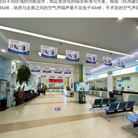
需结合不同区域的功能需求，制定差异化的隔音标准与方案。根据《民用建
5dB，病房与走廊之间的空气声隔声量不应低于40dB，手术室的空气声