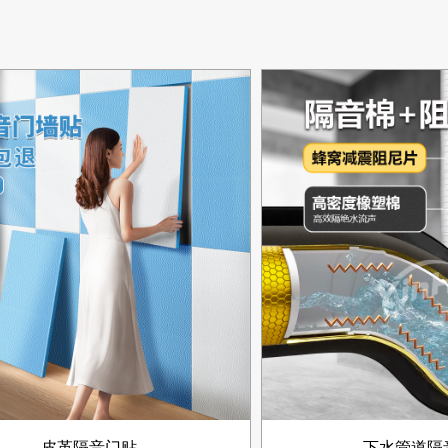
皮革隔音门贴
下水管道隔