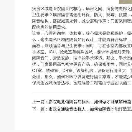
病房区域是医院隔音的核心，病房之间、病房与走廊之
卫生要求？病房隔音需选用环保、防火、防霉、抗菌、
隔音结构，搭配减震龙骨，减少震动传声；门窗采用密
配病房的使用需求。
诊室、心理咨询室、体检室，核心需求是隐私保护，需
么，这类隐私区域的隔音如何设计，才能既符合标准，
面板，兼顾隔音与卫生要求；同时，可在诊室内部设置
手术室、ICU、抢救室等特殊区域，要求环境绝对安
闭隔音门，营造安静、洁净的手术环境。那么，手术室
扰；门窗采用高气密性隔音产品，确保密闭性，同时具
CT室、核磁室、DR室、设备机房，设备运行噪音大
处理。那么，如何对医疗设备进行隔音减震，才能减少
保周边区域噪音达标。医院隔音工程需由专业团队施工
上一篇：
影院电竞馆隔音易扰民，如何做才能破解难题
下一篇：
市政交通噪音太扰人，如何做隔音才能打造宜