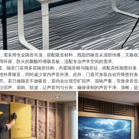
，需采用专业隔音吊顶，搭配吸音材料，既阻挡噪音从顶部传播，又吸收
用环保、防火的聚酯纤维吸音板，适配专业声学空间的需求。
音窗。隔音门采用多层隔音结构，内置隔音棉与隔音毡，搭配高性能密封条
绝外界噪音，同时减少室内声音外泄。此外，门底可加装自动升降密封条
节。若只做隔音不做吸音，室内会出现空旷回声、混响严重，导致录音音
少回声、混响、驻波，让声音均匀分布，确保录制的声音干净、清晰，提