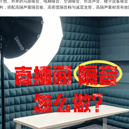
干扰。外界的马路噪音、电梯噪音、空调噪音、邻居声音、楼宇设备噪音，
构，搭配高隔声量隔音板、高密度隔音棉与减震龙骨，高隔声量材质有效
。