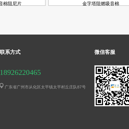
音棉阻尼片
金字塔阻燃吸音棉
联系方式
微信客服
18926220465
广东省广州市从化区太平镇太平村丘庄队87号