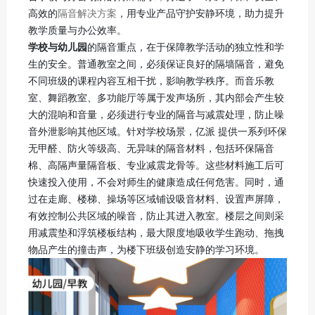
高效的
隔音解决方案
，用专业产品守护安静环境，助力提升
教学质量与办公效率。
学校与幼儿园
的隔音重点，在于保障教学活动的独立性和学
生的安全。普通教室之间，必须保证良好的隔墙隔音，避免
不同班级的课程内容互相干扰，影响教学秩序。而音乐教
室、舞蹈教室、多功能厅等属于发声场所，其内部会产生较
大的混响和音量，必须进行专业的隔音与减震处理，防止噪
音外泄影响其他区域。针对学校场景，亿派 提供一系列环保
无甲醛、防火等级高、无异味的隔音材料，包括环保隔音
棉、高隔声量隔音板、专业减震龙骨等。这些材料施工后可
快速投入使用，不会对师生的健康造成任何危害。同时，通
过在走廊、楼梯、操场等区域铺设吸音材料、设置声屏障，
有效控制公共区域的噪音，防止其进入教室。楼层之间则采
用减震垫和浮筑楼板结构，最大限度地吸收学生跑动、拖拽
物品产生的撞击声，为楼下班级创造安静的学习环境。