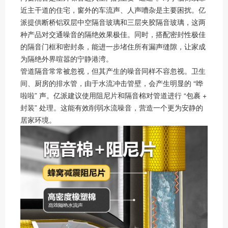
近主干道的住宅，窗外的车流声、人声嘈杂是主要困扰。亿
派提供断桥铝双层中空隔音玻璃和三层夹胶隔音玻璃，这两
种产品对交通噪音的隔绝效果极佳。同时，搭配密封性极佳
的隔音门框和密封条，能进一步堵住所有漏声缝隙，让家成
为隔绝外界喧嚣的宁静港湾。
管道隔音常常被忽视，但其产生的噪音同样不容忽视。卫生
间、厨房的排水管，由于水流冲击管壁，会产生明显的 “哗
啦啦” 声。亿派建议使用阻尼片和隔音棉对管道进行 “包裹 +
封装” 处理。这能有效削弱水流噪音，营造一个更为安静的
居家环境。