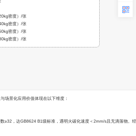
是
（20kg密度）/张
（40kg密度）/张
（60kg密度）/张
（80kg密度）/张
破与场景化应用价值体现在以下维度：
数≥32，达GB8624 B1级标准，遇明火碳化速度＜2mm/s且无滴落物。