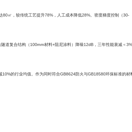
80㎡，较传统工艺提升78%，人工成本降低28%。密度梯度控制（30-
隧道复合结构（100mm材料+阻尼涂料）降噪12dB，三年性能衰减＜3
%的行业均值。作为同时符合GB8624防火与GB18580环保标准的材