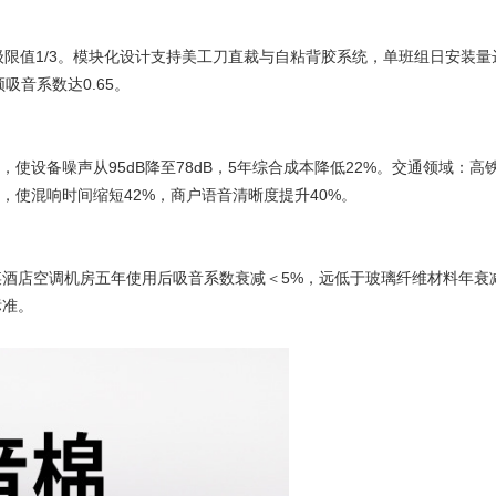
1级限值1/3。模块化设计支持美工刀直裁与自粘背胶系统，单班组日安装量达
频吸音系数达0.65。
使设备噪声从95dB降至78dB，5年综合成本降低22%。交通领域：高铁
，使混响时间缩短42%，商户语音清晰度提升40%。
店空调机房五年使用后吸音系数衰减＜5%，远低于玻璃纤维材料年衰减10
标准。